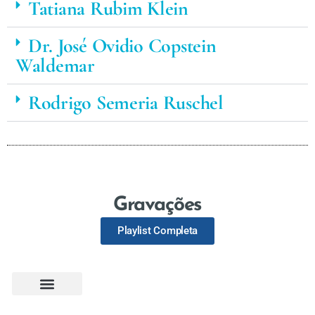
Tatiana Rubim Klein
Dr. José Ovidio Copstein
Waldemar
Rodrigo Semeria Ruschel
Gravações
Playlist Completa
Eventos Passados
Realização
Galeria