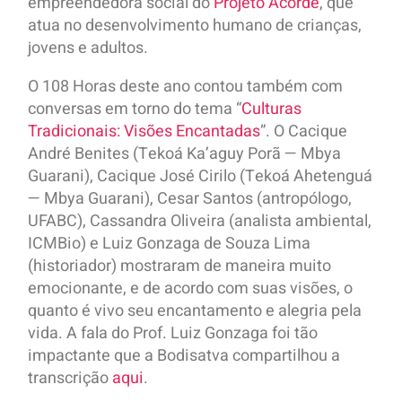
empreendedora social do
Projeto Acorde
, que
atua no desenvolvimento humano de crianças,
jovens e adultos.
O 108 Horas deste ano contou também com
conversas em torno do tema “
Culturas
Tradicionais: Visões Encantadas
”. O Cacique
André Benites (Tekoá Ka’aguy Porã — Mbya
Guarani), Cacique José Cirilo (Tekoá Ahetenguá
— Mbya Guarani), Cesar Santos (antropólogo,
UFABC), Cassandra Oliveira (analista ambiental,
ICMBio) e Luiz Gonzaga de Souza Lima
(historiador) mostraram de maneira muito
emocionante, e de acordo com suas visões, o
quanto é vivo seu encantamento e alegria pela
vida. A fala do Prof. Luiz Gonzaga foi tão
impactante que a Bodisatva compartilhou a
transcrição
aqui
.