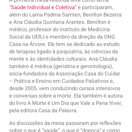
A primeira mesa-redonda teve como tema
“
Saúde Individual e Coletiva
” e participaram,
além do Lama Padma Samten, Benilton Bezerra
e Ana Cláudia Quintana Arantes. Benilton é
médico, professor do Instituto de Medicina
Social da UERJ e membro da direção da ONG
Casa na Árvore. Ele tem se dedicado ao estudo
de terapias ligado à psiquiatria, às ciências da
mente e às identidades culturais. Ana Cláudia
também é médica (geriatria e gerontologia),
sócia-fundadora da Associação Casa do Cuidar
– Prática e Ensino em Cuidados Paliativos e,
desde 2005, vem conduzindo cursos intensivos
e conversas sobre a morte. Ela também é autora
do livro A Morte é Um Dia que Vale a Pena Viver,
pela editora Casa da Palavra.
As discussões da mesa passaram por reflexões
sobre o que é “saúde”, o que é “doença” e como