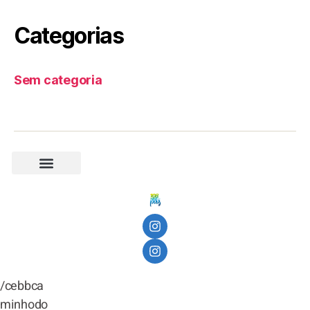
Categorias
Sem categoria
Eventos Passados
Realização
Galeria
/cebbca
minhodo