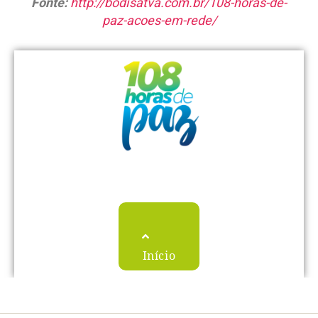
Fonte:
http://bodisatva.com.br/108-horas-de-
paz-acoes-em-rede/
Início